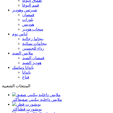
طماق اليوغا
قمم اليوغا
شيرتس وهوديز
قمصان
بلوزات
هوديس
سحاب هوديز
لباس نوم
بيجاما رجالية
بيجامات نسائية
رداء للجنسين
ملابس الصيد
قمصان الصيد
هوديز الصيد
باندانا وماسك
باندانا
قناع
المنتجات الشعبية
ملابس داخلية بيكيني صفيق
أكثر
بويشورت قطن
أكثر