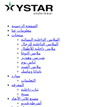
الصفحة الرئيسية
معلومات عنا
منتجات
الملابس الداخلية النسائية
الملابس الداخلية للرجال
ملابس داخلية للأطفال
ملابس اليوغا
شيرتس وهوديز
لباس نوم
ملابس الصيد
باندانا وماسك
موارد
التعليمات
المعرفه
ثياب داخلية
نسيج
مصنع ثلاثي الأبعاد
أشرطة فيديو