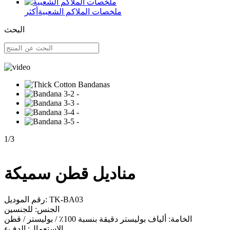
ملخصات الملاكم الشعبية
أكثر
البحث
1
/
3
مناديل قطن سميكة
رقم الموديل: TK-BA03
الجنس: للجنسين
الخامة: ألياف بوليستر دقيقة بنسبة 100٪ / بوليستر / قطن
الاستعمال: الدفء